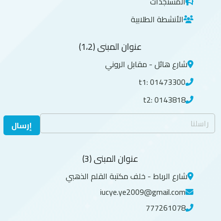
المستجدات
الأنشطة الطلابية
عنوان المبنى (1،2)
شارع هائل - مقابل الروني
t1: 01473300
t2: 0143818
إرسال
عنوان المبنى (3)
شارع الرباط - خلف مكتبة القلم الذهبي
iucye.ye2009@gmail.com
777261078